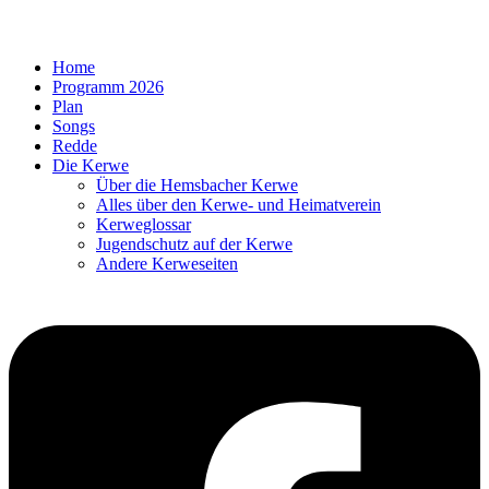
Home
Programm 2026
Plan
Songs
Redde
Die Kerwe
Über die Hemsbacher Kerwe
Alles über den Kerwe- und Heimatverein
Kerweglossar
Jugendschutz auf der Kerwe
Andere Kerweseiten